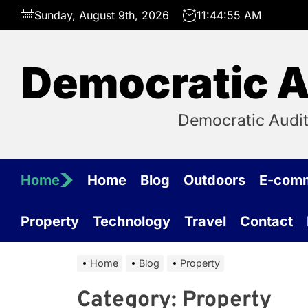
Skip
Sunday, August 9th, 2026
11:44:55 AM
to
the
content
Democratic Au
Democratic Audit
Home
Home
Blog
Outdoors
E-com
Property
Technology
Travel
Contact
Home
Blog
Property
Category:
Property